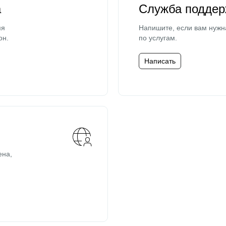
а
Служба поддер
мя
Напишите, если вам нужн
он.
по услугам.
Написать
ена,