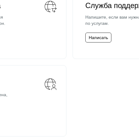
а
Служба поддер
мя
Напишите, если вам нужн
он.
по услугам.
Написать
ена,